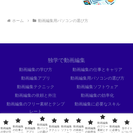
ホーム
動画編集用パソコンの選び方
独学で動画編集
動画編集の学び方
動画編集の仕事とキャリア
動画編集アプリ
動画編集用パソコンの選び方
動画編集テクニック
動画編集ソフトウェア
動画編集の依頼と外注
動画編集の効率化
動画編集のフリー素材とテンプ
動画編集に必要なスキル
レート
当サイトについて
動画編集
動画編集
動画編集
動画編集
動画編集
動画編集
のフリー
動画編集
動画編集
動画編集
用パソコ
動画編集
当サイト
© 2024 独学で動画編集.
の仕事と
テクニッ
ソフトウ
の依頼と
素材とテ
に必要な
の学び方
アプリ
ンの選び
の効率化
について