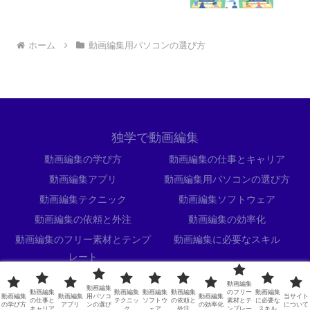
ホーム
動画編集用パソコンの選び方
独学で動画編集
動画編集の学び方
動画編集の仕事とキャリア
動画編集アプリ
動画編集用パソコンの選び方
動画編集テクニック
動画編集ソフトウェア
動画編集の依頼と外注
動画編集の効率化
動画編集のフリー素材とテンプ
動画編集に必要なスキル
レート
当サイトについて
動画編集
動画編集
動画編集
動画編集
動画編集
動画編集
のフリー
動画編集
動画編集
動画編集
用パソコ
動画編集
当サイト
© 2024 独学で動画編集.
の仕事と
テクニッ
ソフトウ
の依頼と
素材とテ
に必要な
の学び方
アプリ
ンの選び
の効率化
について
キャリア
ク
ェア
外注
ンプレー
スキル