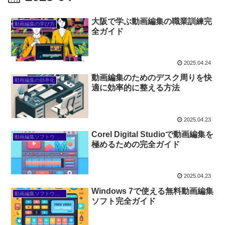
大阪で学ぶ動画編集の職業訓練完
動画編集の学び方
全ガイド
2025.04.24
動画編集のためのデスク周りを快
動画編集の効率化
適に効率的に整える方法
2025.04.23
Corel Digital Studioで動画編集を
動画編集ソフトウェア
極めるための完全ガイド
2025.04.23
Windows 7で使える無料動画編集
動画編集ソフトウェア
ソフト完全ガイド