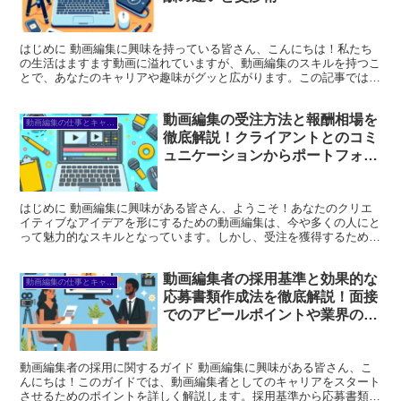
はじめに 動画編集に興味を持っている皆さん、こんにちは！私たち
の生活はますます動画に溢れていますが、動画編集のスキルを持つこ
とで、あなたのキャリアや趣味がグッと広がります。この記事では、
動画編集の報酬相場やスキルアップ方法、クライアントとの...
動画編集の受注方法と報酬相場を
動画編集の仕事とキャリア
徹底解説！クライアントとのコミ
ュニケーションからポートフォリ
オ作成まで完全ガイド
はじめに 動画編集に興味がある皆さん、ようこそ！あなたのクリエ
イティブなアイデアを形にするための動画編集は、今や多くの人にと
って魅力的なスキルとなっています。しかし、受注を獲得するために
はどうしたらいいのか、報酬はどれくらいなのか、クライア...
動画編集者の採用基準と効果的な
動画編集の仕事とキャリア
応募書類作成法を徹底解説！面接
でのアピールポイントや業界のト
レンドも網羅
動画編集者の採用に関するガイド 動画編集に興味がある皆さん、こ
んにちは！このガイドでは、動画編集者としてのキャリアをスタート
させるためのポイントを詳しく解説します。採用基準から応募書類の