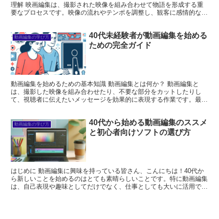
理解 映画編集は、撮影された映像を組み合わせて物語を形成する重
要なプロセスです。映像の流れやテンポを調整し、観客に感情的な体
験を提供するための技術です。基本的な概念を理解すること...
40代未経験者が動画編集を始める
動画編集の学び方
ための完全ガイド
動画編集を始めるための基本知識 動画編集とは何か？ 動画編集と
は、撮影した映像を組み合わせたり、不要な部分をカットしたりし
て、視聴者に伝えたいメッセージを効果的に表現する作業です。最近
では、YouTubeやSNSの普及により、誰でも簡単に動...
40代から始める動画編集のススメ
動画編集の学び方
と初心者向けソフトの選び方
はじめに 動画編集に興味を持っている皆さん、こんにちは！40代か
ら新しいことを始めるのはとても素晴らしいことです。特に動画編集
は、自己表現や趣味としてだけでなく、仕事としても大いに活用でき
るスキルです。このガイドでは、動画編集を始めるための...