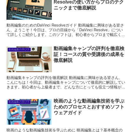
Resolveの使い方からプロのテク
ニックまで徹底解説
動画編集のためのDaVinci Resolveガイド 動画編集に興味がある皆さ
ん、ようこそ！今日は、プロの目線から「DaVinci Resolve」につい
て詳しくご紹介します。このソフトは、初心者からプロまで幅広く使
われており、強力な機能を...
動画編集キャンプの評判を徹底検
動画編集の学び方
証！コースの質や受講後の成果を
徹底解説
動画編集キャンプの評判を徹底解説 動画編集に興味がある皆さん、
こんにちは！今回は、動画編集キャンプについて徹底的に解説してい
きます。初心者から上級者まで、どんな方にとっても役立つ情報が満
載ですので、ぜひ最後までお付き合いください！ 動画編集...
映画のような動画編集技術を学ぶ
動画編集の学び方
ためのプロセスとおすすめソフト
ウェアガイド
映画のような動画編集技術を学ぶために 映画編集とは？基本概念の