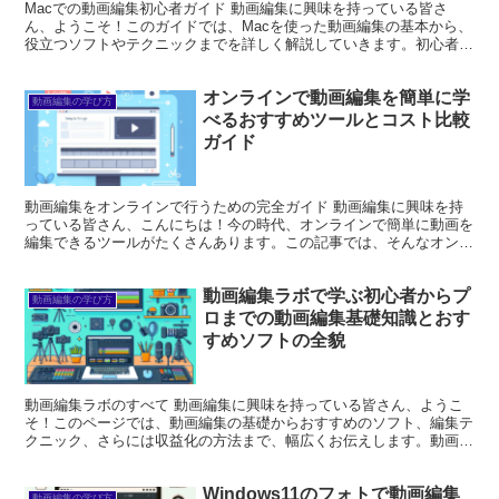
Macでの動画編集初心者ガイド 動画編集に興味を持っている皆さ
ん、ようこそ！このガイドでは、Macを使った動画編集の基本から、
役立つソフトやテクニックまでを詳しく解説していきます。初心者で
も安心して取り組める内容ですので、ぜひ最後までお付き...
オンラインで動画編集を簡単に学
動画編集の学び方
べるおすすめツールとコスト比較
ガイド
動画編集をオンラインで行うための完全ガイド 動画編集に興味を持
っている皆さん、こんにちは！今の時代、オンラインで簡単に動画を
編集できるツールがたくさんあります。この記事では、そんなオンラ
イン動画編集の魅力やおすすめツール、スキル習得の方法、...
動画編集ラボで学ぶ初心者からプ
動画編集の学び方
ロまでの動画編集基礎知識とおす
すめソフトの全貌
動画編集ラボのすべて 動画編集に興味を持っている皆さん、ようこ
そ！このページでは、動画編集の基礎からおすすめのソフト、編集テ
クニック、さらには収益化の方法まで、幅広くお伝えします。動画編
集はクリエイティブな表現の一つであり、自分のアイデアを...
Windows11のフォトで動画編集
動画編集の学び方