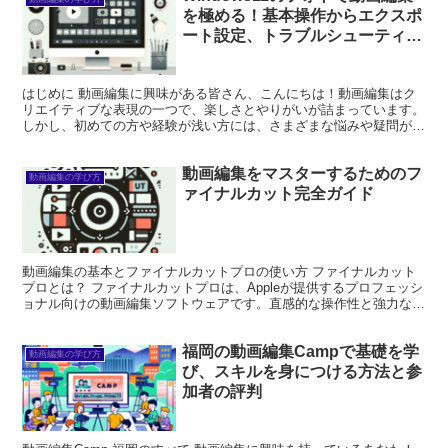
を極める！基本操作からエクスポ
ート設定、トラブルシューティン
グまで徹底ガイド
はじめに 動画編集に興味がある皆さん、こんにちは！動画編集はク
リエイティブな表現の一つで、楽しさとやりがいが詰まっています。
しかし、初めての方や経験が浅い方には、さまざまな悩みや疑問があ
るかもしれません。この記事では、Windows 11の...
動画編集をマスターするためのフ
動画編集の学び方
ァイナルカット完全ガイド
動画編集の基本とファイナルカットプロの使い方 ファイナルカット
プロとは？ ファイナルカットプロは、Appleが提供するプロフェッシ
ョナル向けの動画編集ソフトウェアです。直感的な操作性と強力な編
集機能を兼ね備えており、多くの映像クリエイターに...
福岡の動画編集Campで基礎を学
動画編集の学び方
び、スキルを身につける方法と参
加者の評判