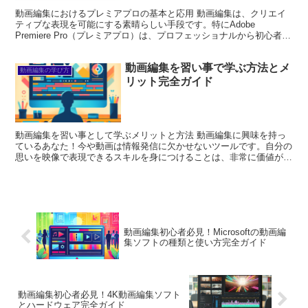
動画編集におけるプレミアプロの基本と応用 動画編集は、クリエイ
ティブな表現を可能にする素晴らしい手段です。特にAdobe
Premiere Pro（プレミアプロ）は、プロフェッショナルから初心者ま
で幅広く利用されている強力なツールです。この...
動画編集を習い事で学ぶ方法とメ
動画編集の学び方
リット完全ガイド
動画編集を習い事として学ぶメリットと方法 動画編集に興味を持っ
ているあなた！今や動画は情報発信に欠かせないツールです。自分の
思いを映像で表現できるスキルを身につけることは、非常に価値があ
ります。ここでは、動画編集を習い事として学ぶメリットと...
動画編集初心者必見！Microsoftの動画編
集ソフトの種類と使い方完全ガイド
動画編集初心者必見！4K動画編集ソフト
とハードウェア完全ガイド