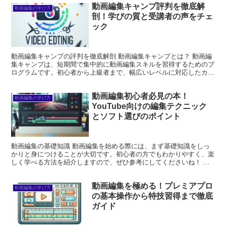
動画編集キャンプ評判を徹底解
動画編集の学び方
剖！学びの質と受講者の声をチェ
ック
動画編集キャンプの評判を徹底解剖 動画編集キャンプとは？ 動画編
集キャンプは、短期間で集中的に動画編集スキルを習得するためのプ
ログラムです。初心者から上級者まで、幅広いレベルに対応したカリ
キュラムが用意されています。実際のプロジェクトを通じ...
動画編集初心者必見の本！
動画編集の学び方
YouTube向けの編集テクニック
とソフト選びのポイント
動画編集の基礎知識 動画編集を始める際には、まず基礎知識をしっ
かりと身につけることが大切です。初心者の方でもわかりやすく、楽
しく学べる方法を紹介しますので、ぜひ参考にしてくださいね！ 初
心者向けの動画編集本のおすすめ 動画編集を学ぶための本...
動画編集を極める！プレミアプロ
動画編集の学び方
の基本操作から特技習得まで徹底
ガイド