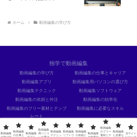
ホーム
動画編集の学び方
独学で動画編集
動画編集の学び方
動画編集の仕事とキャリア
動画編集アプリ
動画編集用パソコンの選び方
動画編集テクニック
動画編集ソフトウェア
動画編集の依頼と外注
動画編集の効率化
動画編集のフリー素材とテンプ
動画編集に必要なスキル
レート
当サイトについて
動画編集
動画編集
動画編集
動画編集
動画編集
動画編集
のフリー
動画編集
動画編集
動画編集
用パソコ
動画編集
当サイト
© 2024 独学で動画編集.
の仕事と
テクニッ
ソフトウ
の依頼と
素材とテ
に必要な