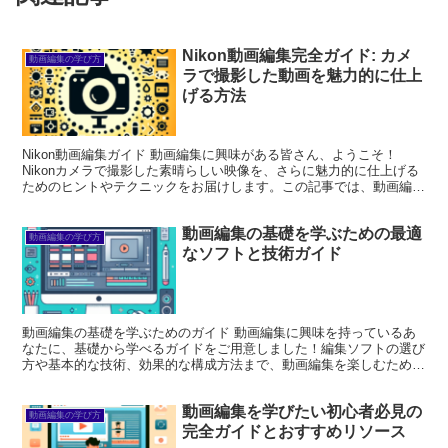
Nikon動画編集完全ガイド: カメ
動画編集の学び方
ラで撮影した動画を魅力的に仕上
げる方法
Nikon動画編集ガイド 動画編集に興味がある皆さん、ようこそ！
Nikonカメラで撮影した素晴らしい映像を、さらに魅力的に仕上げる
ためのヒントやテクニックをお届けします。この記事では、動画編集
の基本から、特有の問題まで、幅広くカバーしていき...
動画編集の基礎を学ぶための最適
動画編集の学び方
なソフトと技術ガイド
動画編集の基礎を学ぶためのガイド 動画編集に興味を持っているあ
なたに、基礎から学べるガイドをご用意しました！編集ソフトの選び
方や基本的な技術、効果的な構成方法まで、動画編集を楽しむための
情報が満載です。これを読めば、あなたも動画編集のプロへ...
動画編集を学びたい初心者必見の
動画編集の学び方
完全ガイドとおすすめリソース