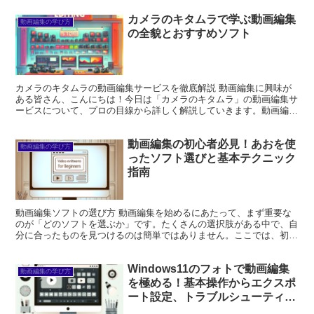
カメラのキタムラで学ぶ動画編集
動画編集の学び方
の全貌とおすすめソフト
カメラのキタムラの動画編集サービスを徹底解説 動画編集に興味が
ある皆さん、こんにちは！今日は「カメラのキタムラ」の動画編集サ
ービスについて、プロの目線から詳しく解説していきます。動画編集
は難しそうに見えるかもしれませんが、正しいツールやサポ...
動画編集の初心者必見！あおを使
動画編集の学び方
ったソフト選びと基本テクニック
指南
動画編集ソフトの選び方 動画編集を始めるにあたって、まず重要な
のが「どのソフトを選ぶか」です。たくさんの選択肢がある中で、自
分に合ったものを見つけるのは簡単ではありません。ここでは、初心
者に最適なソフトや「Adobe Premiere Pr...
Windows11のフォトで動画編集
動画編集の学び方
を極める！基本操作からエクスポ
ート設定、トラブルシューティン
グまで徹底ガイド