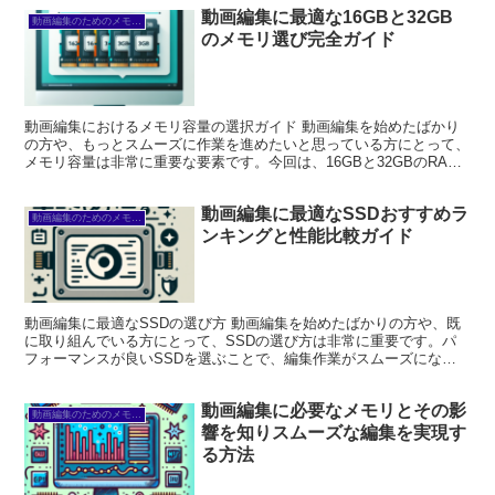
動画編集に最適な16GBと32GB
動画編集のためのメモリとストレージ
のメモリ選び完全ガイド
動画編集におけるメモリ容量の選択ガイド 動画編集を始めたばかり
の方や、もっとスムーズに作業を進めたいと思っている方にとって、
メモリ容量は非常に重要な要素です。今回は、16GBと32GBのRAM
の違いや、それぞれのメリットを詳しく解説します。...
動画編集に最適なSSDおすすめラ
動画編集のためのメモリとストレージ
ンキングと性能比較ガイド
動画編集に最適なSSDの選び方 動画編集を始めたばかりの方や、既
に取り組んでいる方にとって、SSDの選び方は非常に重要です。パ
フォーマンスが良いSSDを選ぶことで、編集作業がスムーズにな
り、ストレスフリーな環境を実現できます。この記事では、...
動画編集に必要なメモリとその影
動画編集のためのメモリとストレージ
響を知りスムーズな編集を実現す
る方法