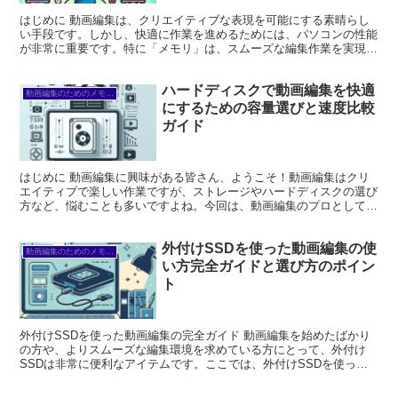
はじめに 動画編集は、クリエイティブな表現を可能にする素晴らし
い手段です。しかし、快適に作業を進めるためには、パソコンの性能
が非常に重要です。特に「メモリ」は、スムーズな編集作業を実現す
るための鍵となります。今回は、動画編集におけるメモリの...
ハードディスクで動画編集を快適
動画編集のためのメモリとストレージ
にするための容量選びと速度比較
ガイド
はじめに 動画編集に興味がある皆さん、ようこそ！動画編集はクリ
エイティブで楽しい作業ですが、ストレージやハードディスクの選び
方など、悩むことも多いですよね。今回は、動画編集のプロとして、
皆さんの疑問や悩みを解決するための情報をお届けします。...
外付けSSDを使った動画編集の使
動画編集のためのメモリとストレージ
い方完全ガイドと選び方のポイン
ト
外付けSSDを使った動画編集の完全ガイド 動画編集を始めたばかり
の方や、よりスムーズな編集環境を求めている方にとって、外付け
SSDは非常に便利なアイテムです。ここでは、外付けSSDを使った
動画編集のポイントを詳しく解説していきますので、ぜひ...