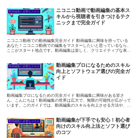
ば良いのか、悩んでいる方も多いのではないでしょうか？こ...
ニコニコ動画で動画編集の基本ス
動画編集に必要なスキル
キルから視聴者を引きつけるテク
ニックまで完全ガイド
ニコニコ動画での動画編集完全ガイド 動画編集に興味を持っている
あなた！ニコニコ動画での編集をマスターしたいと思っているなら、
ここがスタート地点です。動画編集は楽しく、クリエイティブな表現
の場でもあります。このガイドでは、基本から応用まで、動...
動画編集プロになるためのスキル
動画編集に必要なスキル
向上とソフトウェア選びの完全ガ
イド
動画編集プロになるための完全ガイド 動画編集に興味がある皆さ
ん、こんにちは！動画編集の世界は広大で、無限の可能性が広がって
います。このガイドでは、動画編集のスキルを向上させる方法や、適
切なソフトウェアの選び方、業界のトレンド、仕事の獲得方法...
動画編集が下手でも安心！初心者
動画編集に必要なスキル
向けのスキル向上法とソフト選び
のコツ