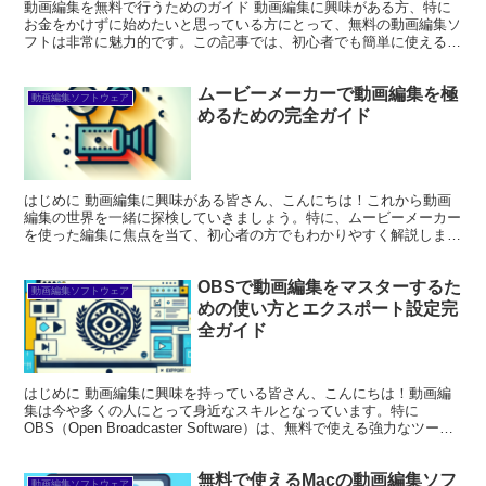
動画編集を無料で行うためのガイド 動画編集に興味がある方、特に
お金をかけずに始めたいと思っている方にとって、無料の動画編集ソ
フトは非常に魅力的です。この記事では、初心者でも簡単に使える無
料ソフトの情報や、使い方のガイドをお届けします。これか...
ムービーメーカーで動画編集を極
動画編集ソフトウェア
めるための完全ガイド
はじめに 動画編集に興味がある皆さん、こんにちは！これから動画
編集の世界を一緒に探検していきましょう。特に、ムービーメーカー
を使った編集に焦点を当て、初心者の方でもわかりやすく解説しま
す。動画編集は、クリエイティブな表現を楽しむ素晴らしい方...
OBSで動画編集をマスターするた
動画編集ソフトウェア
めの使い方とエクスポート設定完
全ガイド
はじめに 動画編集に興味を持っている皆さん、こんにちは！動画編
集は今や多くの人にとって身近なスキルとなっています。特に
OBS（Open Broadcaster Software）は、無料で使える強力なツール
として、多くのクリエイターに愛され...
無料で使えるMacの動画編集ソフ
動画編集ソフトウェア