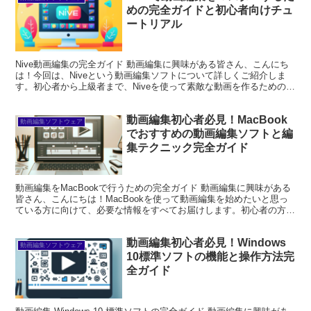
めの完全ガイドと初心者向けチュ
ートリアル
Nive動画編集の完全ガイド 動画編集に興味がある皆さん、こんにち
は！今回は、Niveという動画編集ソフトについて詳しくご紹介しま
す。初心者から上級者まで、Niveを使って素敵な動画を作るための知
識を身につけましょう！さあ、始めていきましょ...
動画編集初心者必見！MacBook
動画編集ソフトウェア
でおすすめの動画編集ソフトと編
集テクニック完全ガイド
動画編集をMacBookで行うための完全ガイド 動画編集に興味がある
皆さん、こんにちは！MacBookを使って動画編集を始めたいと思っ
ている方に向けて、必要な情報をすべてお届けします。初心者の方も
上級者の方も、悩みを解決し、スムーズな編集ラ...
動画編集初心者必見！Windows
動画編集ソフトウェア
10標準ソフトの機能と操作方法完
全ガイド