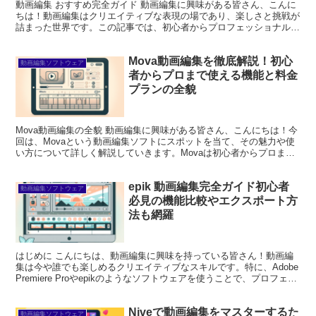
動画編集 おすすめ完全ガイド 動画編集に興味がある皆さん、こんに
ちは！動画編集はクリエイティブな表現の場であり、楽しさと挑戦が
詰まった世界です。この記事では、初心者からプロフェッショナルま
で、幅広いニーズに応える動画編集ソフトやツール、基本...
Mova動画編集を徹底解説！初心
動画編集ソフトウェア
者からプロまで使える機能と料金
プランの全貌
Mova動画編集の全貌 動画編集に興味がある皆さん、こんにちは！今
回は、Movaという動画編集ソフトにスポットを当て、その魅力や使
い方について詳しく解説していきます。Movaは初心者からプロまで
幅広く使えるツールで、特にその使いやすさが評価...
epik 動画編集完全ガイド初心者
動画編集ソフトウェア
必見の機能比較やエクスポート方
法も網羅
はじめに こんにちは、動画編集に興味を持っている皆さん！動画編
集は今や誰でも楽しめるクリエイティブなスキルです。特に、Adobe
Premiere Proやepikのようなソフトウェアを使うことで、プロフェッ
ショナルな仕上がりを実現できます...
Niveで動画編集をマスターするた
動画編集ソフトウェア