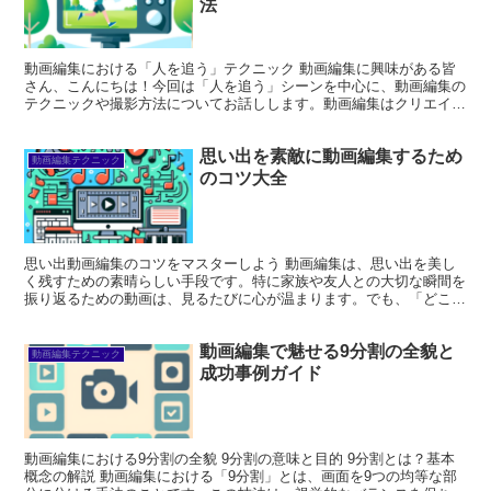
法
動画編集における「人を追う」テクニック 動画編集に興味がある皆
さん、こんにちは！今回は「人を追う」シーンを中心に、動画編集の
テクニックや撮影方法についてお話しします。動画編集はクリエイテ
ィブな表現の場であり、あなたのアイデアを形にする素晴ら...
思い出を素敵に動画編集するため
動画編集テクニック
のコツ大全
思い出動画編集のコツをマスターしよう 動画編集は、思い出を美し
く残すための素晴らしい手段です。特に家族や友人との大切な瞬間を
振り返るための動画は、見るたびに心が温まります。でも、「どこか
ら始めればいいのかわからない」と感じている方も多いので...
動画編集で魅せる9分割の全貌と
動画編集テクニック
成功事例ガイド
動画編集における9分割の全貌 9分割の意味と目的 9分割とは？基本
概念の解説 動画編集における「9分割」とは、画面を9つの均等な部