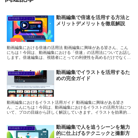
動画編集で倍速を活用する方法と
動画編集テクニック
メリットデメリットを徹底解説
動画編集における倍速の活用法 動画編集に興味がある皆さん、こん
にちは！今回は、動画編集における「倍速」の活用法についてお話し
します。倍速編集は、視聴者にとっての利便性を高めるだけでなく、
動画制作の効率もアップさせる素晴らしい技術です。それで...
動画編集でイラストを活用するた
動画編集テクニック
めの完全ガイド
動画編集におけるイラスト活用ガイド 動画編集に興味がある皆さ
ん、こんにちは！今回は、動画編集におけるイラストの活用方法につ
いて、プロの目線から詳しく解説していきます。イラストを効果的に
使うことで、あなたの動画が一層魅力的になること間違いなし...
動画編集で人を追うシーンを魅力
動画編集テクニック
的に仕上げるテクニックと撮影方