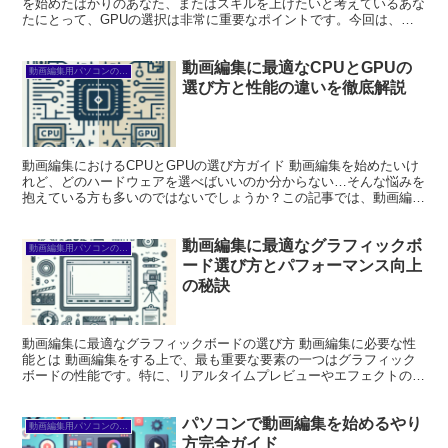
を始めたばかりのあなた、またはスキルを上げたいと考えているあな
たにとって、GPUの選択は非常に重要なポイントです。今回は、プ
ロの目線から、QuadroとGeF...
動画編集に最適なCPUとGPUの
動画編集用パソコンの選び方
選び方と性能の違いを徹底解説
動画編集におけるCPUとGPUの選び方ガイド 動画編集を始めたいけ
れど、どのハードウェアを選べばいいのか分からない…そんな悩みを
抱えている方も多いのではないでしょうか？この記事では、動画編集
に必要なCPUやGPUの選び方を詳しく解説し、あな...
動画編集に最適なグラフィックボ
動画編集用パソコンの選び方
ード選び方とパフォーマンス向上
の秘訣
動画編集に最適なグラフィックボードの選び方 動画編集に必要な性
能とは 動画編集をする上で、最も重要な要素の一つはグラフィック
ボードの性能です。特に、リアルタイムプレビューやエフェクトの適
用には高い処理能力が求められます。一般的に、動画編集に...
パソコンで動画編集を始めるやり
動画編集用パソコンの選び方
方完全ガイド