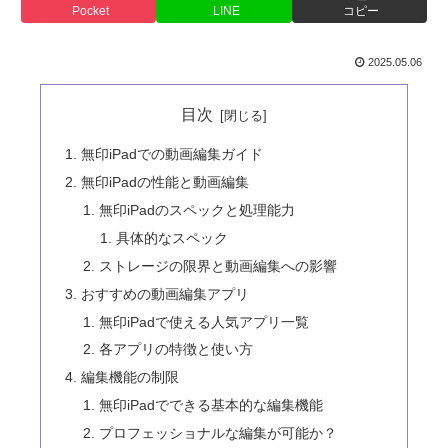
Pocket
LINE
コピー
2025.05.06
目次
無印iPadでの動画編集ガイド
無印iPadの性能と動画編集
無印iPadのスペックと処理能力
具体的なスペック
ストレージの限界と動画編集への影響
おすすめの動画編集アプリ
無印iPadで使える人気アプリ一覧
各アプリの特徴と使い方
編集機能の制限
無印iPadでできる基本的な編集機能
プロフェッショナルな編集が可能か？