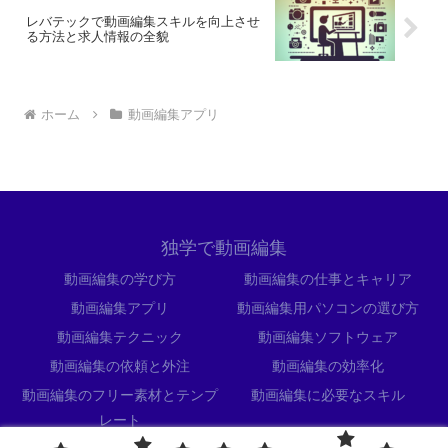
レバテックで動画編集スキルを向上させ
る方法と求人情報の全貌
ホーム
動画編集アプリ
独学で動画編集
動画編集の学び方
動画編集の仕事とキャリア
動画編集アプリ
動画編集用パソコンの選び方
動画編集テクニック
動画編集ソフトウェア
動画編集の依頼と外注
動画編集の効率化
動画編集のフリー素材とテンプ
動画編集に必要なスキル
レート