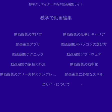
独学クリエイターの為の動画編集サイト
独学で動画編集
動画編集の学び方
動画編集の仕事とキャリア
動画編集アプリ
動画編集用パソコンの選び方
動画編集テクニック
動画編集ソフトウェア
動画編集の依頼と外注
動画編集の効率化
動画編集のフリー素材とテンプレート
動画編集に必要なスキル
当サイトについて