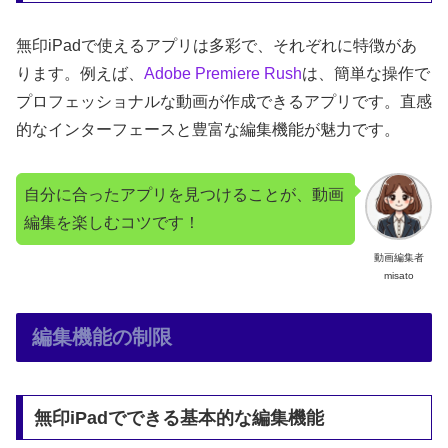
無印iPadで使えるアプリは多彩で、それぞれに特徴があ
ります。例えば、
Adobe Premiere Rush
は、簡単な操作で
プロフェッショナルな動画が作成できるアプリです。直感
的なインターフェースと豊富な編集機能が魅力です。
自分に合ったアプリを見つけることが、動画
編集を楽しむコツです！
動画編集者
misato
編集機能の制限
無印iPadでできる基本的な編集機能