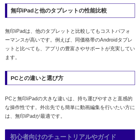
無印iPadと他のタブレットの性能比較
無印iPadは、他のタブレットと比較してもコストパフォ
ーマンスが高いです。例えば、同価格帯のAndroidタブレ
ットと比べても、アプリの豊富さやサポートが充実してい
ます。
PCとの違いと選び方
PCと無印iPadの大きな違いは、持ち運びやすさと直感的
な操作性です。外出先でも簡単に動画編集を行いたい方に
は、無印iPadが最適です。
初心者向けのチュートリアルやガイド