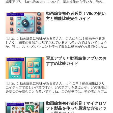
編集アプリ「LumaFusion」について、基本操作から使い方、他のア
プリとの比較まで、幅広くご紹介しま...
動画編集初心者必見！Vlloの使い
動画編集アプリ
方と機能比較完全ガイド
はじめに 動画編集に興味がある皆さん、こんにちは！動画を作る楽
しさや、編集の奥深さに魅了されている方も多いのではないでしょう
か。特に、スマホやパソコンを使って簡単に動画が作れる時代になっ
た今、Vlloというアプリは非常に人気です。今回は、V...
写真アプリと動画編集アプリのお
動画編集アプリ
すすめ比較ガイド
はじめに 動画編集に興味がある皆さん、ようこそ！動画編集はクリ
エイティブで楽しい作業ですが、どのアプリを選ぶかや、どの機能が
必要なのか悩むことも多いですよね。この記事では、初心者からプロ
まで役立つ情報をお届けしますので、ぜひ最後までお付き合...
動画編集初心者必見！マイクロソ
動画編集アプリ
フト製品を使った最適な方法とツ