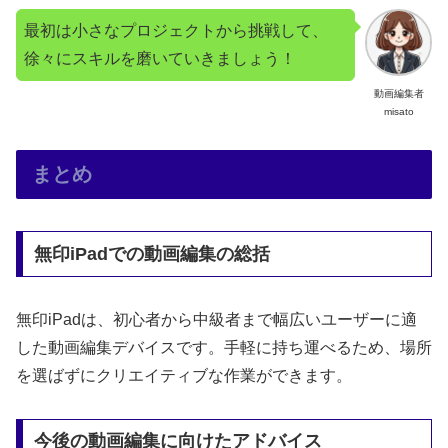
最初は小さなプロジェクトから挑戦して、
徐々にスキルを磨いていきましょう！
動画編集者
misato
まとめ
無印iPadでの動画編集の総括
無印iPadは、初心者から中級者まで幅広いユーザーに適
した動画編集デバイスです。手軽に持ち運べるため、場所
を選ばずにクリエイティブな作業ができます。
今後の動画編集に向けたアドバイス