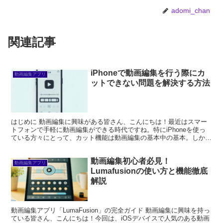
adomi_chan
関連記事
iPhoneで動画編集を行う際にカ
動画編集アプリ
ットできない問題を解決する方法
はじめに 動画編集に興味がある皆さん、こんにちは！最近はスマー
トフォンで手軽に動画編集ができる時代ですね。特にiPhoneを使っ
ている方々にとって、カット機能は動画編集の基本中の基本。しか
し、時にはこのカット機能がうまく働かないことも。そん...
動画編集初心者必見！
動画編集アプリ
Lumafusionの使い方と機能徹底
解説
動画編集アプリ「LumaFusion」の完全ガイド 動画編集に興味を持っ
ている皆さん、こんにちは！今回は、iOSデバイスで人気のある動画