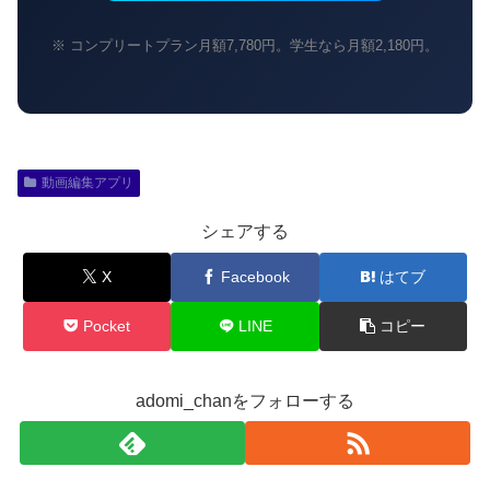
※ コンプリートプラン月額7,780円。学生なら月額2,180円。
動画編集アプリ
シェアする
X
Facebook
はてブ
Pocket
LINE
コピー
adomi_chanをフォローする