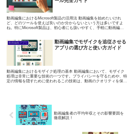
ール完全ガイド
動画編集におけるMicrosoft製品の活用法 動画編集を始めたいけれ
ど、どのツールを使えば良いのか分からないという方は多いですよ
ね。特にMicrosoft製品は、初心者にも扱いやすく、手軽に動画編集
を楽しむことができます。この記事では、M...
動画編集でモザイクを追従させる
動画編集アプリ
アプリの選び方と使い方ガイド
動画編集におけるモザイク処理の基本 動画編集において、モザイク
処理は非常に重要な技術の一つです。プライバシーを守るためや、特
定の情報を隠すために使われるこの技術は、動画のクオリティを保ち
ながらも、視聴者に必要な情報を提供することが求められま...
動画編集者の平均年収とその影響要因を
徹底解説！