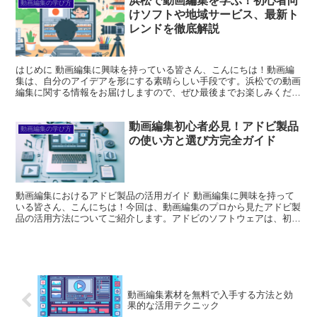
浜松で動画編集を学ぶ！初心者向
動画編集の学び方
けソフトや地域サービス、最新ト
レンドを徹底解説
はじめに 動画編集に興味を持っている皆さん、こんにちは！動画編
集は、自分のアイデアを形にする素晴らしい手段です。浜松での動画
編集に関する情報をお届けしますので、ぜひ最後までお楽しみくださ
い！ここでは、学ぶためのリソースからソフト選び、地域の...
動画編集初心者必見！アドビ製品
動画編集の学び方
の使い方と選び方完全ガイド
動画編集におけるアドビ製品の活用ガイド 動画編集に興味を持って
いる皆さん、こんにちは！今回は、動画編集のプロから見たアドビ製
品の活用方法についてご紹介します。アドビのソフトウェアは、初心
者からプロまで幅広く使われており、その機能や特性を理解...
動画編集素材を無料で入手する方法と効
果的な活用テクニック