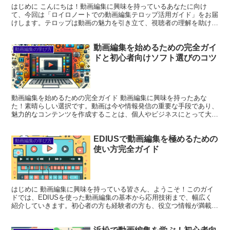
はじめに こんにちは！動画編集に興味を持っているあなたに向け
て、今回は「ロイロノートでの動画編集テロップ活用ガイド」をお届
けします。テロップは動画の魅力を引き立て、視聴者の理解を助ける
重要な要素です。この記事では、ロイロノートを使ったテロッ...
動画編集を始めるための完全ガイ
動画編集の学び方
ドと初心者向けソフト選びのコツ
動画編集を始めるための完全ガイド 動画編集に興味を持ったあな
た！素晴らしい選択です。動画は今や情報発信の重要な手段であり、
魅力的なコンテンツを作成することは、個人やビジネスにとって大き
なアドバンテージになります。このガイドでは、初心者の方が...
EDIUSで動画編集を極めるための
動画編集の学び方
使い方完全ガイド
はじめに 動画編集に興味を持っている皆さん、ようこそ！このガイ
ドでは、EDIUSを使った動画編集の基本から応用技術まで、幅広く
紹介していきます。初心者の方も経験者の方も、役立つ情報が満載で
すので、ぜひ最後までお付き合いくださいね！ EDIU...